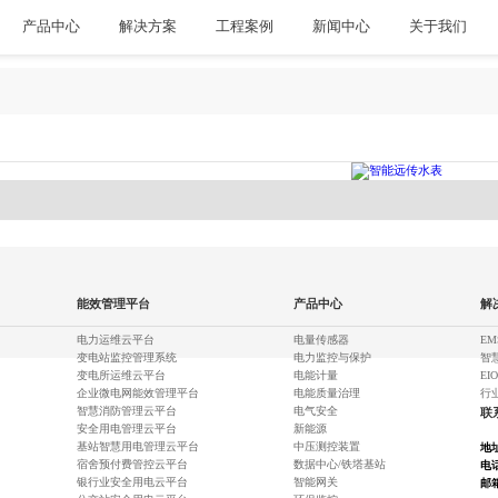
产品中心
解决方案
工程案例
新闻中心
关于我们
能效管理平台
产品中心
解
电力运维云平台
电量传感器
E
变电站监控管理系统
电力监控与保护
智
变电所运维云平台
电能计量
E
企业微电网能效管理平台
电能质量治理
行
智慧消防管理云平台
电气安全
联
安全用电管理云平台
新能源
基站智慧用电管理云平台
中压测控装置
地
宿舍预付费管控云平台
数据中心/铁塔基站
电
银行业安全用电云平台
智能网关
邮