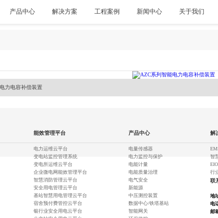
产品中心
解决方案
工程案例
新闻中心
关于我们
能电力电容补偿装置
能效管理平台
产品中心
解
电力运维云平台
电量传感器
E
变电站监控管理系统
电力监控与保护
智
变电所运维云平台
电能计量
E
企业微电网能效管理平台
电能质量治理
行
智慧消防管理云平台
电气安全
联
安全用电管理云平台
新能源
基站智慧用电管理云平台
中压测控装置
地
宿舍预付费管控云平台
数据中心/铁塔基站
电
银行业安全用电云平台
智能网关
邮