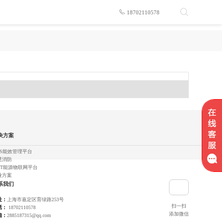
18702110578
决方案
MS能效管理平台
慧消防
IOT能源物联网平台
业方案
系我们
址：
上海市嘉定区育绿路253号
扫一扫
话：
18702110578
添加微信
箱：
2885187315@qq.com