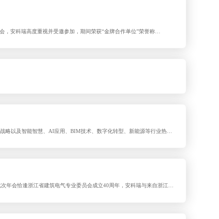
盛会，安科瑞高度重视并受邀参加，期间荣获“金牌合作单位”荣誉称
：上海市建筑学会建筑电气专委会主任委员王晔；上海市建筑学会建筑电
碳战略以及智能智慧、AI应用、BIM技术、数字化转型、新能源等行业热
气分会主办，同期举办“中国勘察设计协会电气分会三届二次会员代表大会
开。此次年会恰逢浙江省建筑电气专业委员会成立40周年，安科瑞与来自浙江省
约400余名专业人员共襄盛举，共同庆祝这一重要时刻并探讨行业发展趋