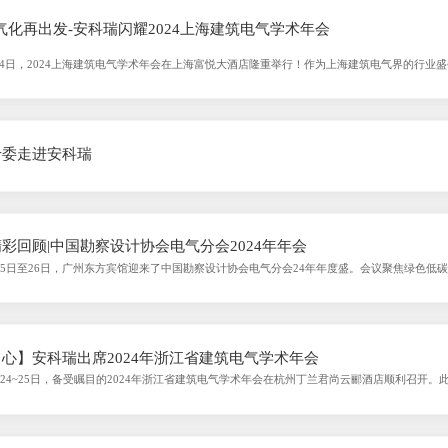
化再出发-安科瑞闪耀2024上海建筑电气学术年会
-14日，2024上海建筑电气学术年会在上海富悦大酒店隆重举行！作为上海建筑电气界的行业
海市建筑学会指导下，由上海市建筑学会建筑电气专业委员会主办。汇聚了众多行业专家
专委走进安科瑞
彩回顾|中国勘察设计协会电气分会2024年年会
9月25日至26日，广州东方宾馆迎来了中国勘察设计协会电气分会24年年度盛。会议聚焦绿色低
进电气行业技术发展与进步。 会议在中国勘察设计协会的指导下，由中国勘察设计协会电
会”以及“第四届建筑电气行业青年先锋论坛”、
心】安科瑞出席2024年浙江省建筑电气学术年会
10月24~25日，备受瞩目的2024年浙江省建筑电气学术年会在杭州丁兰君尚云郦酒店顺利召
电气设计、施工、工程总承包、咨询公司、招标代理公司、机电顾问公司以及部分工程业主等
筑设计研究院有限公司电气总工程师、中国建筑学会建筑电气分会理