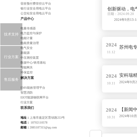
宿舍预付费管控云平台
创新驱动，电气
银行业安全用电云平台
公交站安全用电云平台
日期：2024.09.20
产品中心
2024年9月13
号。 会议是在上
电量传感器
气专
电力监控与保护
技术支持
电能计量
电能质量治理
2024
苏州电
电气安全
11.12
新能源
行业方案
中压测控装置
数据中心/铁塔基站
智能网关
环保监控
安科瑞精
2024
解决方案
售后服务
2024年
10.11
点，旨在促
EMS能效管理平台
智慧消防
暨常务理事
EIOT能源物联网平台
行业方案
联系我们
【新闻中
2024
2024年
10.31
地址：
上海市嘉定区育绿路253号
内从事建筑
电话：
18702110578
邮箱：
2885187315@qq.com
势。华东建