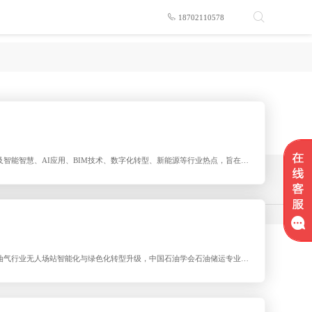
18702110578
以及智能智慧、AI应用、BIM技术、数字化转型、新能源等行业热点，旨在促
办“中国勘察设计协会电气分会三届二次会员代表大会暨常务理事会”以
油气行业无人场站智能化与绿色化转型升级，中国石油学会石油储运专业委
四川成都举办了“2024 年中国油气田与长输管道无人场站建设技术交流