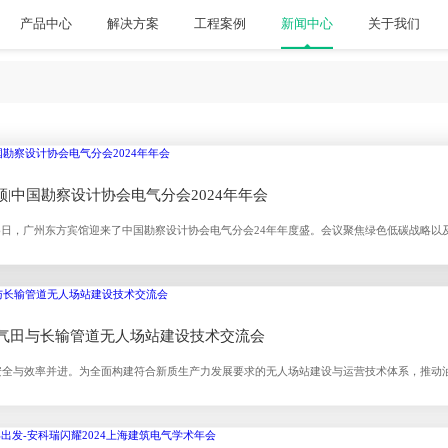
产品中心
解决方案
工程案例
新闻中心
关于我们
|中国勘察设计协会电气分会2024年年会
日至26日，广州东方宾馆迎来了中国勘察设计协会电气分会24年年度盛。会议聚焦绿色低碳战略
展与进步。 会议在中国勘察设计协会的指导下，由中国勘察设计协会电气分会主办，同期举
行业青年先锋论坛”、
国油气田与长输管道无人场站建设技术交流会
安全与效率并进。为全面构建符合新质生产力发展要求的无人场站建设与运营技术体系，推动
管道有限责任公司、中国石油天然气股份有限公司西南油气田分公司于2024年9月25-26日在