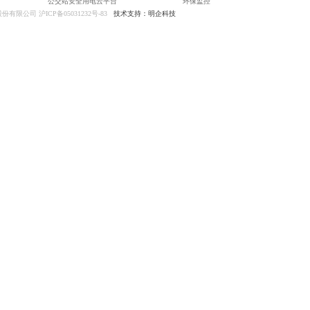
公交站安全用电云平台
环保监控
气股份有限公司
沪ICP备05031232号-83
技术支持：明企科技